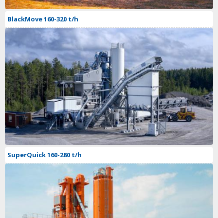
BlackMove 160-320 t/h
SuperQuick 160-280 t/h