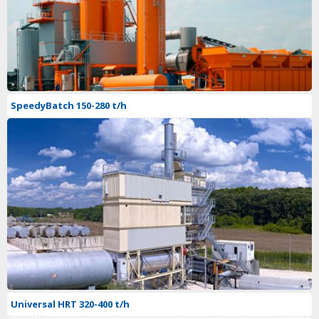
SpeedyBatch 150-280 t/h
Universal HRT 320-400 t/h