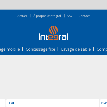
Accueil
À propos d'Integral
SAV
Contact
age mobile
Concassage fixe
Lavage de sable
Comp
H 20
DW 