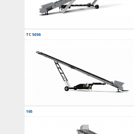
TC 5036
165