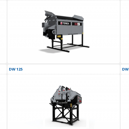
DW 125
DW 