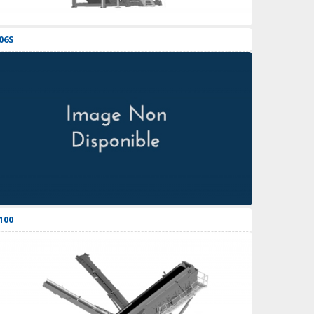
06S
100