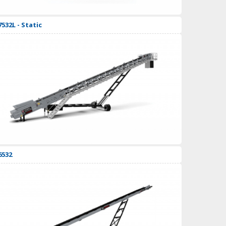
7532L - Static
6532