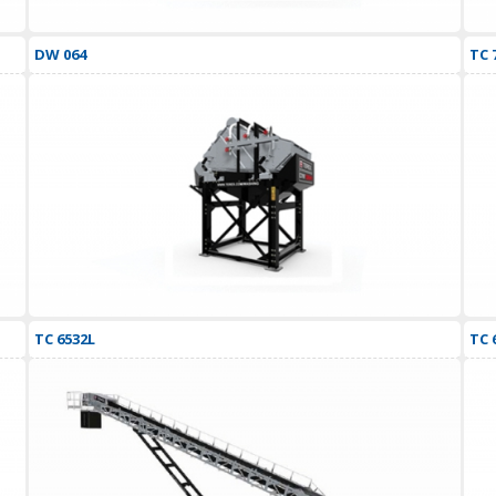
DW 064
TC 
TC 6532L
TC 