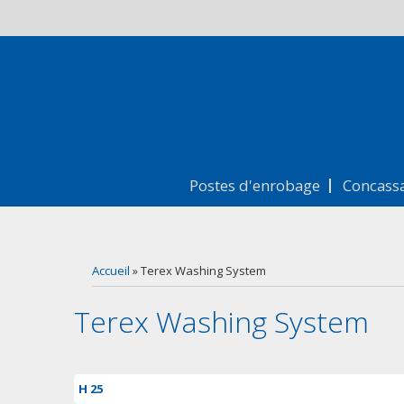
Postes d'enrobage
Concass
Vous êtes ici
Accueil
» Terex Washing System
Terex Washing System
H 25