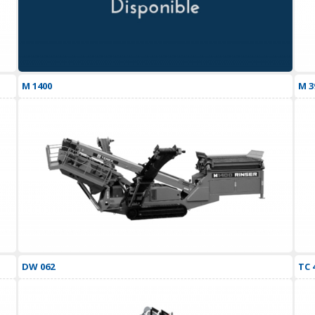
M 1400
M 3
DW 062
TC 