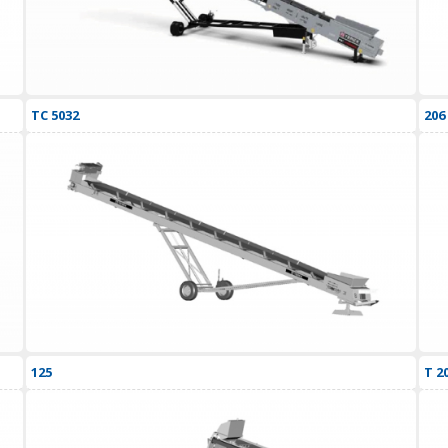
TC 5032
206
125
T 2