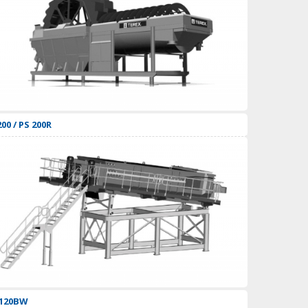
200 / PS 200R
 120BW