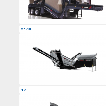
M 1700
H 9