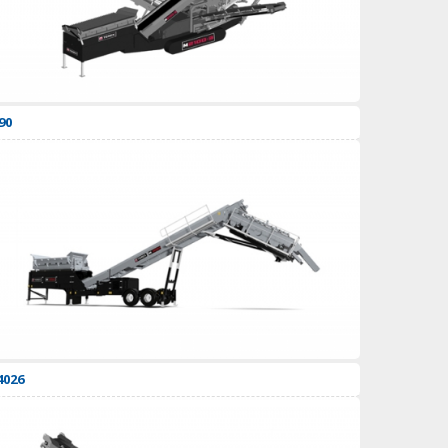
90
4026