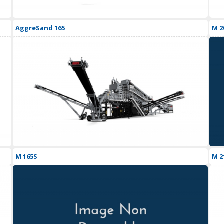
AggreSand 165
M 2
M 165S
M 2